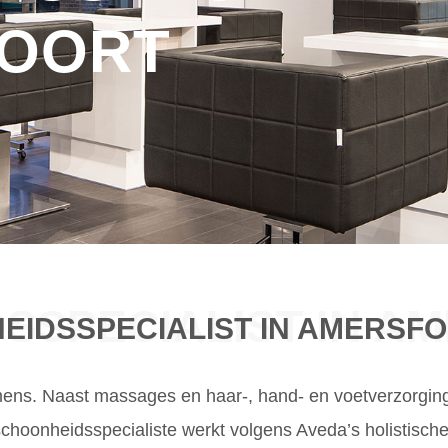
OORT
SSPECIALIST IN A
EIDSSPECIALIST IN AMERSF
mens. Naast massages en haar-, hand- en voetverzorgin
hoonheidsspecialiste werkt volgens Aveda’s holistisch