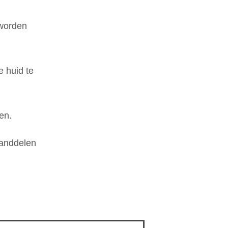
worden
 huid te
en.
tanddelen