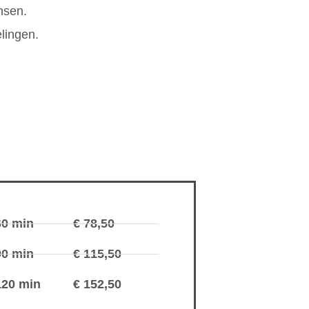
nsen.
lingen.
60 min
€ 78,50
90 min
€ 115,50
120 min
€ 152,50