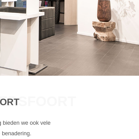
MERSFOORT
OORT
g bieden we ook vele
e benadering.