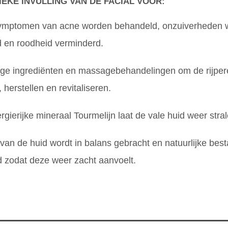
IEKE INVULLING VAN DE FACIAL VOOR:
ymptomen van acne worden behandeld, onzuiverheden 
d en roodheid verminderd.
ige ingrediënten en massagebehandelingen om de rijpere
herstellen en revitaliseren.
ergierijke mineraal Tourmelijn laat de vale huid weer stral
van de huid wordt in balans gebracht en natuurlijke bes
d zodat deze weer zacht aanvoelt.