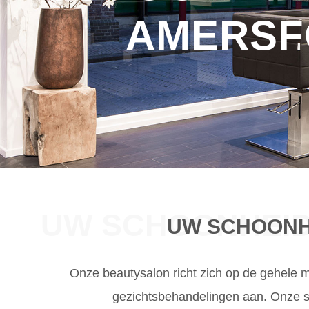
AMERSF
UW SCHOONHEID
UW SCHOONH
Onze beautysalon richt zich op de gehele 
gezichtsbehandelingen aan. Onze sc