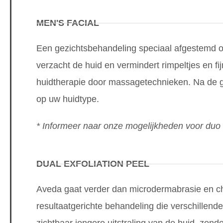
MEN'S FACIAL
Een gezichtsbehandeling speciaal afgestemd o
verzacht de huid en vermindert rimpeltjes en fij
huidtherapie door massagetechnieken. Na de 
op uw huidtype.
* Informeer naar onze mogelijkheden voor duo
DUAL EXFOLIATION PEEL
Aveda gaat verder dan microdermabrasie en che
resultaatgerichte behandeling die verschillend
zichtbaar jongere uitstraling van de huid, zon