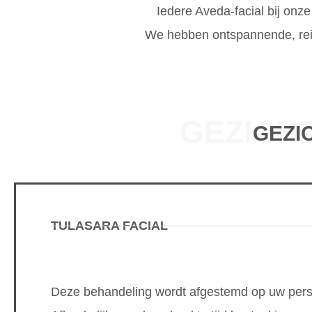
Iedere Aveda-facial bij onz
We hebben ontspannende, rei
GEZICH
GEZI
TULASARA FACIAL
Deze behandeling wordt afgestemd op uw pers